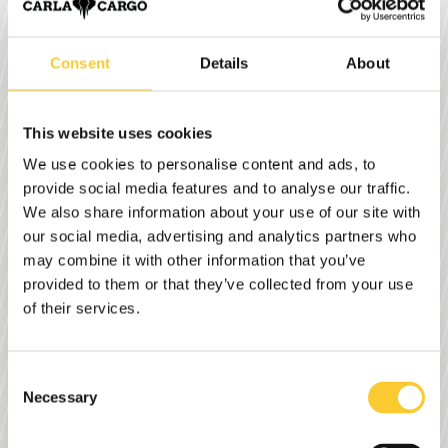
dimensions intérieures : 958 x 620 x 390 mm
dimensions au sol : 1000 x 650 x 400 mm
Consent
Details
About
poids à vide : 8kg
charge utile max : 205kg
This website uses cookies
We use cookies to personalise content and ads, to
Données techniques
provide social media features and to analyse our traffic.
We also share information about your use of our site with
Mécanisme de pliage actionnable d'une seule main
our social media, advertising and analytics partners who
Fabriqué en
Wood Veneer Composite (WVC)
may combine it with other information that you’ve
entièrement recyclable
provided to them or that they’ve collected from your use
100 % recyclable – sans métal ni plastique
of their services.
Options
Consent
Necessary
Selection
Tapis antidérapant