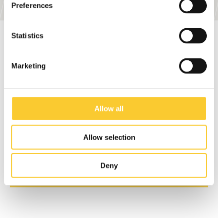
Preferences
Statistics
Les amis de CARLA
Marketing
Passerine, Kiel
Ma CARLA est vraiment très pratique. Je peux l'utiliser
Allow all
de manière très flexible, elle est très agréable à
conduire, elle n'est pas du tout compliquée ou peu
Allow selection
naturelle. C'est un plaisir incroyable. Et bien sûr, il est
plus facile d'arriver à destination qu'avec une voiture.
Deny
Svenja Therolf