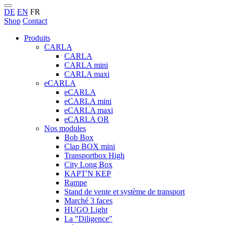
DE
EN
FR
Shop
Contact
Produits
CARLA
CARLA
CARLA mini
CARLA maxi
eCARLA
eCARLA
eCARLA mini
eCARLA maxi
eCARLA OR
Nos modules
Bob Box
Clap BOX mini
Transportbox High
City Long Box
KAPT'N KEP
Rampe
Stand de vente et système de transport
Marché 3 faces
HUGO Light
La "Diligence"