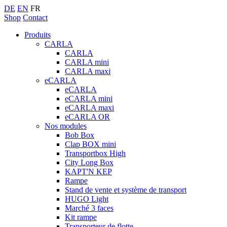
DE
EN
FR
Shop
Contact
Produits
CARLA
CARLA
CARLA mini
CARLA maxi
eCARLA
eCARLA
eCARLA mini
eCARLA maxi
eCARLA OR
Nos modules
Bob Box
Clap BOX mini
Transportbox High
City Long Box
KAPT'N KEP
Rampe
Stand de vente et système de transport
HUGO Light
Marché 3 faces
Kit rampe
Transporteur de flotte