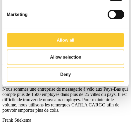
couleur : argent
Comfort pour une manipulation ergonomique
serrures à pression : Peut être sécurisé par une serrure à
Marketing
mortaiser, des plombs, un ressort de sécurité ou un cadenas
(épaisseur maximale de l'anse : 6 mm).
Options
Allow all
Tapis antidérapant
Serrure
Roulettes
Allow selection
Les amis de CARLA
Deny
Cycloon, Zwolle
Nous sommes une entreprise de messagerie à vélo aux Pays-Bas qui
compte plus de 1500 employés dans plus de 25 villes du pays. Il est
difficile de trouver de nouveaux employés. Pour maintenir le
volume, nous utilisons les remorques CARLA CARGO afin de
pouvoir emporter plus de colis.
Frank Stiekema