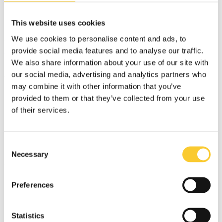
Vous travaillez chaque jour de manière plus rentable
Votre boîte sécurisée pour stocker votre équipement
This website uses cookies
Votre solution légère et pratique
We use cookies to personalise content and ads, to
prix de base
1178
€
*
provide social media features and to analyse our traffic.
Demander un devis!
* Inclus: 19% TVA
We also share information about your use of our site with
our social media, advertising and analytics partners who
Données techniques
may combine it with other information that you’ve
provided to them or that they’ve collected from your use
Capacité de chargement
of their services.
dimensions intérieures : 1630 x 630 x 720 mm
dimensions au sol : 1650 x 650 x 730 mm
poids à vide : 34kg
Consent
charge utile max : 178kg
Necessary
Selection
Données techniques
Preferences
boîte en aluminium robuste
couvercle avec charnière en acier inoxydable, deux sangles et
un joint en mousse sur tout le pourtour du couvercle pour une
fermeture étanche à l'air et à l'eau
Statistics