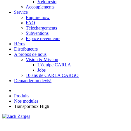
Vélo resto
Accouplements
Service
Enquire now
FAQ
Téléchargements
Subventions
Espace revendeurs
Héros
Distributeurs
A propos de nous
Vision & Mission
L'équipe CARLA
Jobs
10 ans de CARLA CARGO
Demander un devis!
Produits
Nos modules
Transportbox High