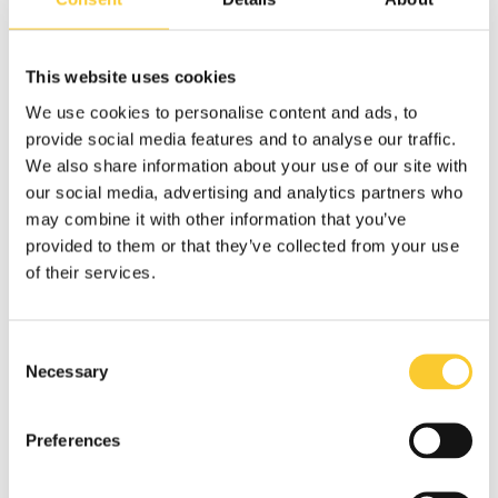
mindful of your business expenses - with a JobRad
for freelancers, you gain extra flexibility in your
daily life.
This website uses cookies
Discover our offer now!
We use cookies to personalise content and ads, to
provide social media features and to analyse our traffic.
We also share information about your use of our site with
our social media, advertising and analytics partners who
may combine it with other information that you’ve
provided to them or that they’ve collected from your use
of their services.
Les amis de CARLA
Consent
Necessary
Selection
Dutch Expres, New York
Nous utilisons plusieurs CARLA chez Dutch Express 7
Preferences
jours sur 7 pour livrer des produits alimentaires à New
York pour WholeFoods (Amazon). Les CARLAs sont très