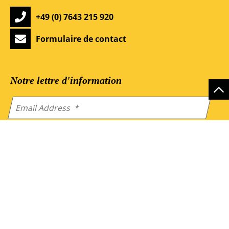
+49 (0) 7643 215 920
Formulaire de contact
Notre lettre d'information
En envoyant le formulaire, vous acceptez notre
politique
de confidentialité
.
Service
Info
Enquire now
A propos de nous