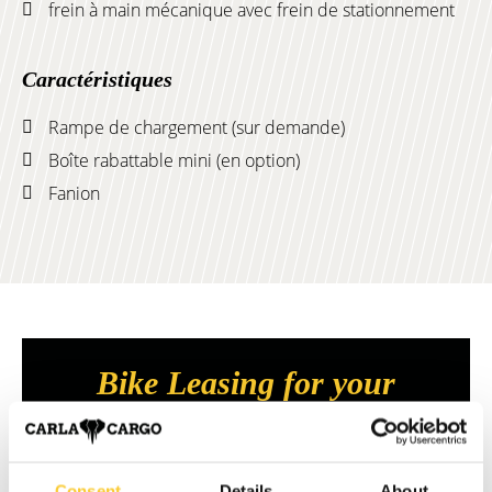
frein à main mécanique avec frein de stationnement
Caractéristiques
Rampe de chargement (sur demande)
Boîte rabattable mini (en option)
Fanion
Bike Leasing for your
Business
You're independent, well-organized, and always
Consent
Details
About