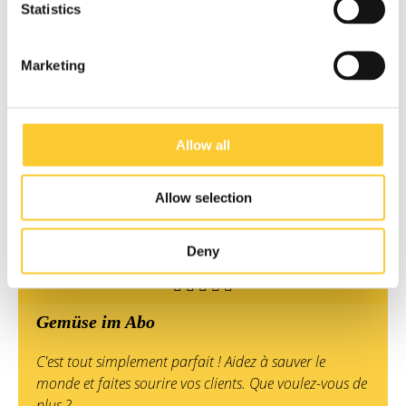
Statistics
faciles à conduire dans le trafic difficile de New York.
Austin Horse
Marketing
Cycloon, Zwolle
Nous sommes une entreprise de messagerie à vélo aux
Allow all
Pays-Bas qui compte plus de 1500 employés dans
plus de 25 villes du pays. Il est difficile de trouver de
nouveaux employés. Pour maintenir le volume, nous
Allow selection
utilisons les remorques CARLA CARGO afin de pouvoir
emporter plus de colis.
Deny
Frank Stiekema
Gemüse im Abo
C'est tout simplement parfait ! Aidez à sauver le
monde et faites sourire vos clients. Que voulez-vous de
plus ?