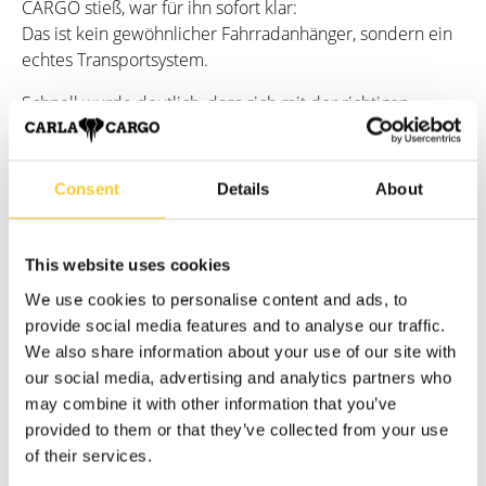
CARGO stieß, war für ihn sofort klar:
Das ist kein gewöhnlicher Fahrradanhänger, sondern ein
echtes Transportsystem.
Schnell wurde deutlich, dass sich mit der richtigen
Ausrüstung und der passenden Einstellung eine ideale
Lösung für den Bedarf in Krefeld bietet: mit der CARLA
bezahlbare, nachhaltige und zuverlässige Transporte
Consent
Details
About
ermöglichen.
Mit jeder Fahrt, jedem transportierten Möbelstück und
This website uses cookies
jedem zufriedenen Kunden wurde bewiesen, dass diese
We use cookies to personalise content and ads, to
Idee funktioniert.
provide social media features and to analyse our traffic.
Heute steht
Lasten-Zauber
für echten Service,
We also share information about your use of our site with
maßgeschneiderte Lösungen und nachhaltige Mobilität
our social media, advertising and analytics partners who
mitten in Krefeld.
may combine it with other information that you’ve
provided to them or that they’ve collected from your use
of their services.
Die Vorteile der CARLA für Lasten-Zauber