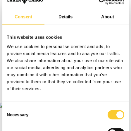
Auflaufbremse
machten auch den Transport schwerer
Lasten mit dem Fahrrad möglich.
Consent
Details
About
Mit Unterstützung eines Crowdfundings wurden die
ersten CARLAs auf dem Wagenplatz Schattenparker
gebaut. Es folgten über ein Jahr Entwicklung, Tüftelei und
This website uses cookies
zahlreiche Testfahrten.
We use cookies to personalise content and ads, to
provide social media features and to analyse our traffic.
Im Sommer 2014 war es dann so weit: Die ersten CARLAs
We also share information about your use of our site with
gingen für die Gartencoop Freiburg in den regelmäßigen
our social media, advertising and analytics partners who
Einsatz – und aus einer Idee wurde ein Lastenanhänger
may combine it with other information that you’ve
für echte Transportaufgaben.
provided to them or that they’ve collected from your use
of their services.
Consent
Necessary
Selection
Skalierung