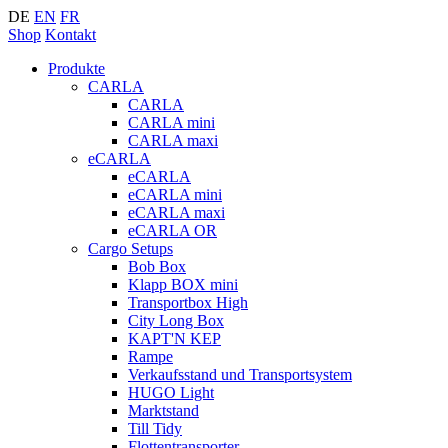
DE
EN
FR
Shop
Kontakt
Produkte
CARLA
CARLA
CARLA mini
CARLA maxi
eCARLA
eCARLA
eCARLA mini
eCARLA maxi
eCARLA OR
Cargo Setups
Bob Box
Klapp BOX mini
Transportbox High
City Long Box
KAPT'N KEP
Rampe
Verkaufsstand und Transportsystem
HUGO Light
Marktstand
Till Tidy
Flottentransporter