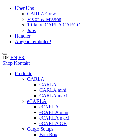
Über Uns
CARLA Crew
Vision & Mission
10 Jahre CARLA CARGO
Jobs
Händler
Angebot einholen!
DE
EN
FR
Shop
Kontakt
Produkte
CARLA
CARLA
CARLA mini
CARLA maxi
eCARLA
eCARLA
eCARLA mini
eCARLA maxi
eCARLA OR
Cargo Setups
Bob Box