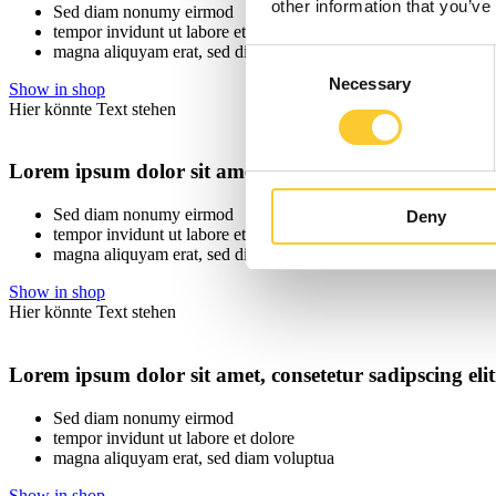
other information that you’ve
Sed diam nonumy eirmod
tempor invidunt ut labore et dolore
magna aliquyam erat, sed diam voluptua
Consent
Necessary
Selection
Show in shop
Hier könnte Text stehen
Lorem ipsum dolor sit amet, consetetur sadipscing elit
Sed diam nonumy eirmod
Deny
tempor invidunt ut labore et dolore
magna aliquyam erat, sed diam voluptua
Show in shop
Hier könnte Text stehen
Lorem ipsum dolor sit amet, consetetur sadipscing elit
Sed diam nonumy eirmod
tempor invidunt ut labore et dolore
magna aliquyam erat, sed diam voluptua
Show in shop